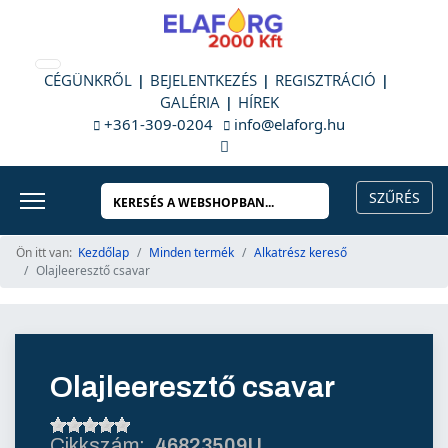
CÉGÜNKRŐL
BEJELENTKEZÉS
REGISZTRÁCIÓ
GALÉRIA
HÍREK
+361-309-0204
info@elaforg.hu
Ön itt van:
Kezdőlap
Minden termék
Alkatrész kereső
Olajleeresztő csavar
Olajleeresztő csavar
46823509U