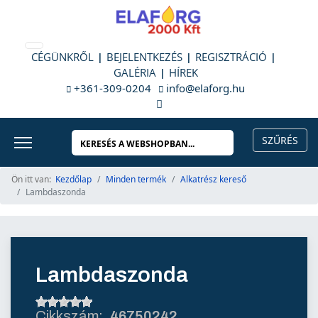
CÉGÜNKRŐL
BEJELENTKEZÉS
REGISZTRÁCIÓ
GALÉRIA
HÍREK
+361-309-0204
info@elaforg.hu
Ön itt van:
Kezdőlap
Minden termék
Alkatrész kereső
Lambdaszonda
Lambdaszonda
46750242