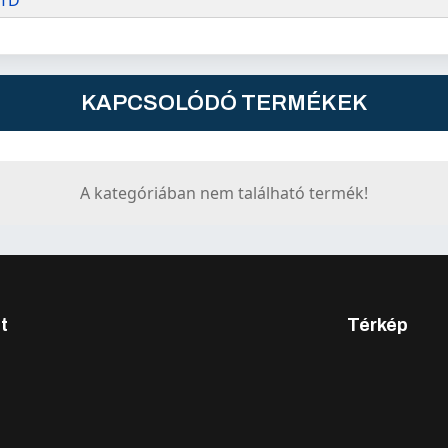
JTD
KAPCSOLÓDÓ TERMÉKEK
A kategóriában nem található termék!
t
Térkép