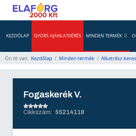
KEZDŐLAP
GYORS AJÁNLATKÉRÉS
MINDEN TERMÉK
O
Ön itt van:
Kezdőlap
Minden termék
Alkatrész kere
Fogaskerék V.
55214118