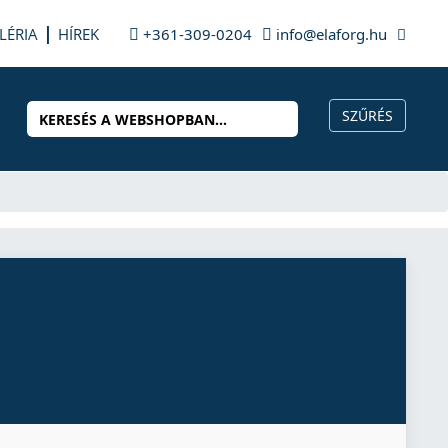
LÉRIA
HÍREK
+361-309-0204
info@elaforg.hu