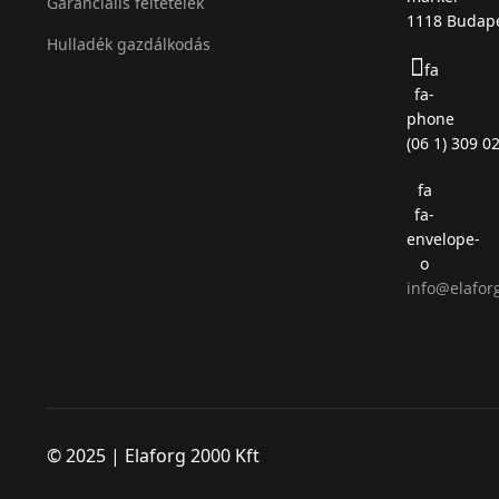
Garanciális feltételek
1118 Budape
Hulladék gazdálkodás
fa
fa-
phone
(06 1) 309 0
fa
fa-
envelope-
o
info@elafor
© 2025 | Elaforg 2000 Kft