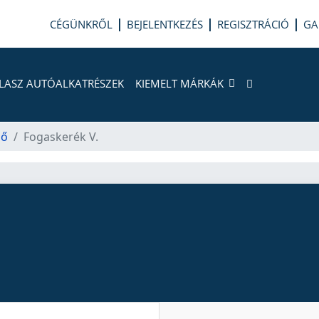
CÉGÜNKRŐL
BEJELENTKEZÉS
REGISZTRÁCIÓ
GA
LASZ AUTÓALKATRÉSZEK
KIEMELT MÁRKÁK
ső
Fogaskerék V.