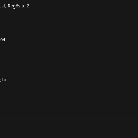
st, Regős u. 2.
204
g.hu