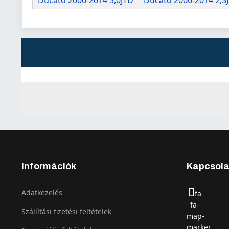
Ducato 2006-2014 3,0JTD
Ducato 2006-2014 2,3
Információk
Kapcsola
Adatkezelés
fa
fa-
Szállítási fizetési feltételek
map-
marker