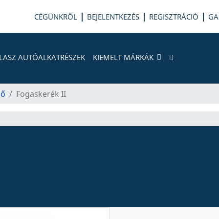
CÉGÜNKRŐL
BEJELENTKEZÉS
REGISZTRÁCIÓ
GA
LASZ AUTÓALKATRÉSZEK
KIEMELT MÁRKÁK
ső
Fogaskerék II