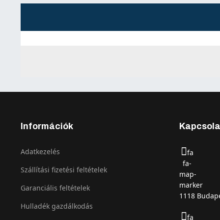
Információk
Kapcsola
Adatkezelés
fa
fa-
Szállítási fizetési feltételek
map-
marker
Garanciális feltételek
1118 Budape
Hulladék gazdálkodás
fa