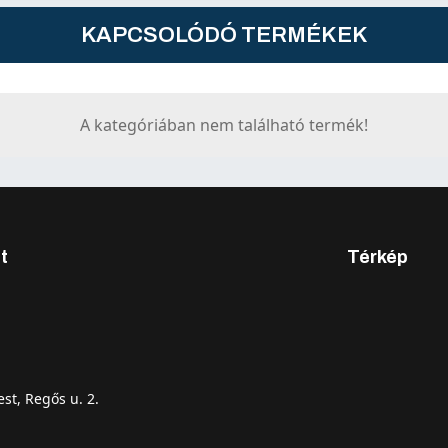
KAPCSOLÓDÓ TERMÉKEK
A kategóriában nem található termék!
t
Térkép
st, Regős u. 2.