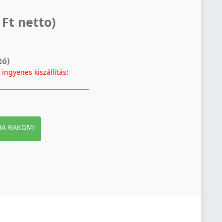
 Ft netto)
tó)
t
ingyenes kiszállítás!
BA RAKOM!