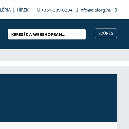
LÉRIA
HÍREK
+361-309-0204
info@elaforg.hu