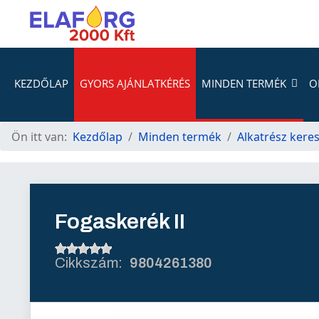
KEZDŐLAP
GYORS AJÁNLATKÉRÉS
MINDEN TERMÉK
O
Ön itt van:
Kezdőlap
Minden termék
Alkatrész kere
Fogaskerék II
9804261380