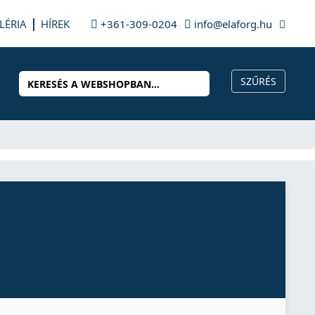
LÉRIA
HÍREK
+361-309-0204
info@elaforg.hu