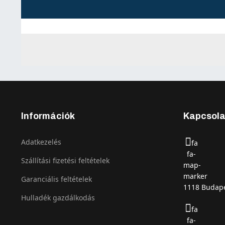
Információk
Kapcsola
Adatkezelés
fa
fa-
Szállítási fizetési feltételek
map-
marker
Garanciális feltételek
1118 Budape
Hulladék gazdálkodás
fa
fa-