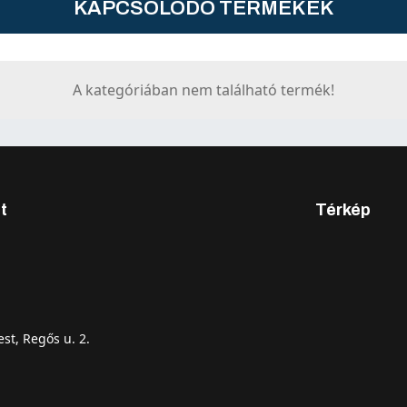
KAPCSOLÓDÓ TERMÉKEK
A kategóriában nem található termék!
t
Térkép
st, Regős u. 2.