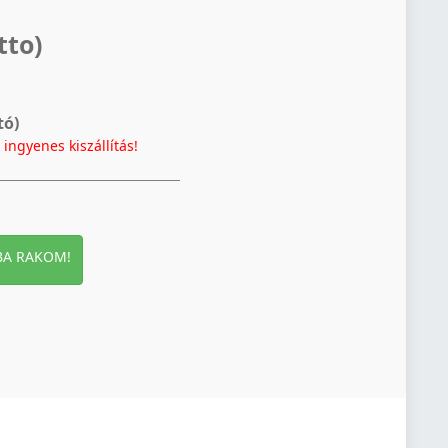
tto)
tó)
t
ingyenes kiszállítás!
BA RAKOM!