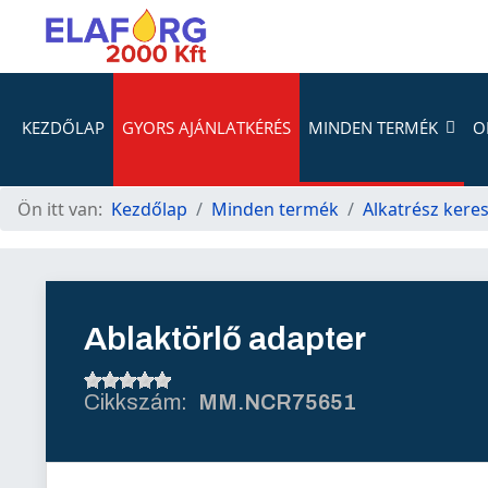
KEZDŐLAP
GYORS AJÁNLATKÉRÉS
MINDEN TERMÉK
O
Ön itt van:
Kezdőlap
Minden termék
Alkatrész kere
Ablaktörlő adapter
MM.NCR75651