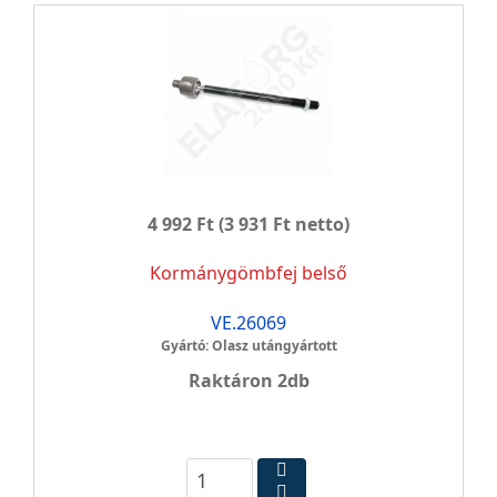
4 992 Ft
(3 931 Ft netto)
Kormánygömbfej belső
VE.26069
Gyártó: Olasz utángyártott
Raktáron 2db