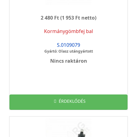
2 480 Ft
(1 953 Ft netto)
Kormánygömbfej bal
S.0109079
Gyártó: Olasz utángyártott
Nincs raktáron
ÉRDEKLŐDÉS