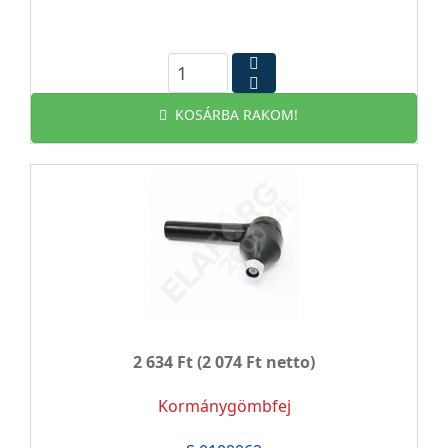
KOSÁRBA RAKOM!
2 634 Ft
(2 074 Ft netto)
Kormánygömbfej