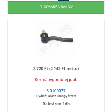
KOSÁRBA RAKOM!
2 720 Ft
(2 142 Ft netto)
Kormánygömbfej jobb
S.0109077
Gyártó: Olasz utángyártott
Raktáron 1db