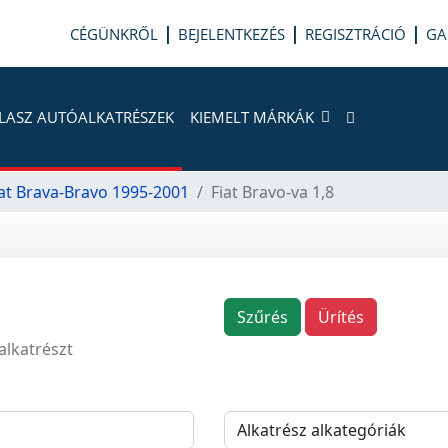
CÉGÜNKRŐL
BEJELENTKEZÉS
REGISZTRÁCIÓ
GA
LASZ AUTÓALKATRÉSZEK
KIEMELT MÁRKÁK
iat Brava-Bravo 1995-2001
Fiat Bravo-va 1,8
Szűrés
Ürítés
alkatrészt