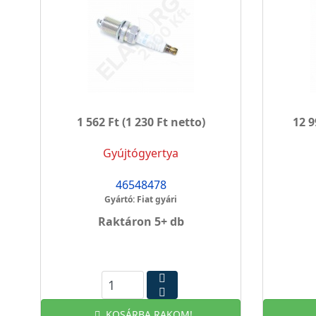
1 562 Ft
(1 230 Ft netto)
12 9
Gyújtógyertya
46548478
Gyártó: Fiat gyári
Raktáron 5+ db
KOSÁRBA RAKOM!