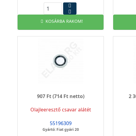
KOSÁRBA RAKOM!
907 Ft
(714 Ft netto)
2 3
Olajleeresztő csavar alátét
55196309
Gyártó: Fiat gyári 20