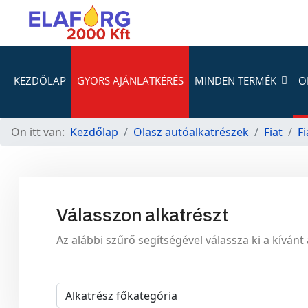
KEZDŐLAP
GYORS AJÁNLATKÉRÉS
MINDEN TERMÉK
O
Ön itt van:
Kezdőlap
Olasz autóalkatrészek
Fiat
F
Válasszon alkatrészt
Az alábbi szűrő segítségével válassza ki a kívánt 