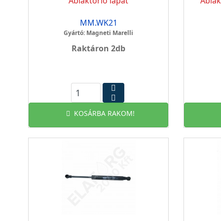
Ablaktörlő lapát
Ablak
MM.WK21
Gyártó: Magneti Marelli
Raktáron 2db
KOSÁRBA RAKOM!