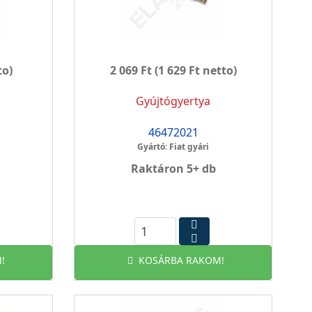
to)
2 069 Ft
(1 629 Ft netto)
Gyújtógyertya
46472021
Gyártó: Fiat gyári
Raktáron 5+ db
!
KOSÁRBA RAKOM!