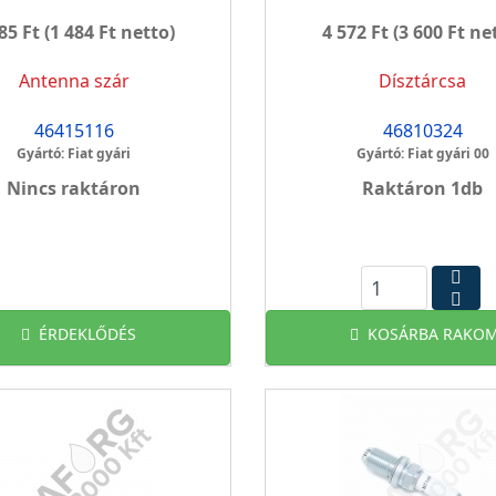
85 Ft
(1 484 Ft netto)
4 572 Ft
(3 600 Ft ne
Antenna szár
Dísztárcsa
46415116
46810324
Gyártó: Fiat gyári
Gyártó: Fiat gyári 00
Nincs raktáron
Raktáron 1db
ÉRDEKLŐDÉS
KOSÁRBA RAKOM