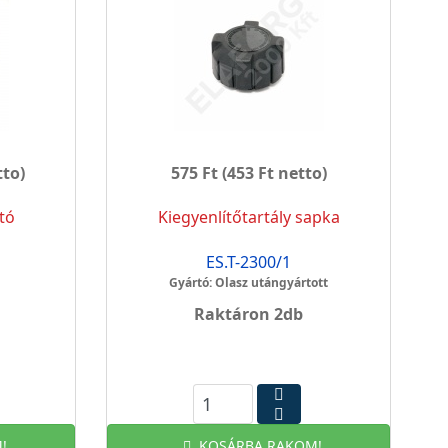
tto)
575 Ft
(453 Ft netto)
tó
Kiegyenlítőtartály sapka
ES.T-2300/1
Gyártó: Olasz utángyártott
Raktáron 2db
!
KOSÁRBA RAKOM!