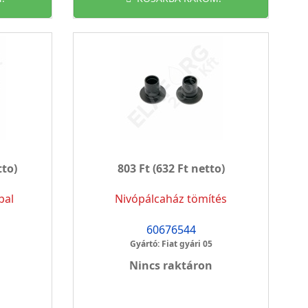
tto)
803 Ft
(632 Ft netto)
bal
Nivópálcaház tömítés
60676544
Gyártó: Fiat gyári 05
Nincs raktáron