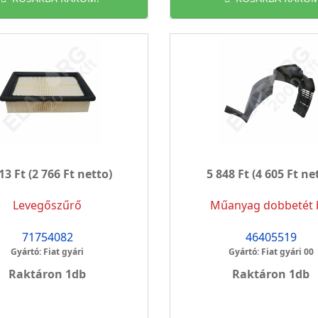
13 Ft
(2 766 Ft netto)
5 848 Ft
(4 605 Ft ne
Levegőszűrő
Műanyag dobbetét 
71754082
46405519
Gyártó: Fiat gyári
Gyártó: Fiat gyári 00
Raktáron 1db
Raktáron 1db