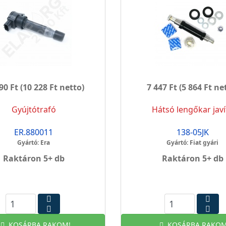
90 Ft
(10 228 Ft netto)
7 447 Ft
(5 864 Ft ne
Gyújtótrafó
Hátsó lengőkar javí
ER.880011
138-05JK
Gyártó: Era
Gyártó: Fiat gyári
Raktáron 5+ db
Raktáron 5+ db
KOSÁRBA RAKOM!
KOSÁRBA RAKOM