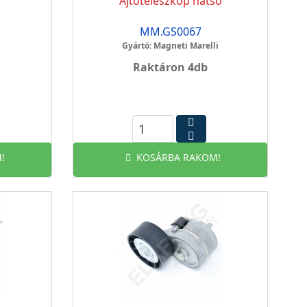
Ajtóteleszkóp hátsó
MM.GS0067
Gyártó: Magneti Marelli
Raktáron 4db
!
KOSÁRBA RAKOM!