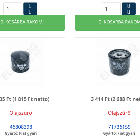
KOSÁRBA RAKOM!
KOSÁRBA RAKOM
05 Ft
(1 815 Ft netto)
3 414 Ft
(2 688 Ft ne
Olajszűrő
Olajszűrő
46808398
71736159
Gyártó: Fiat gyári
Gyártó: Fiat gyári