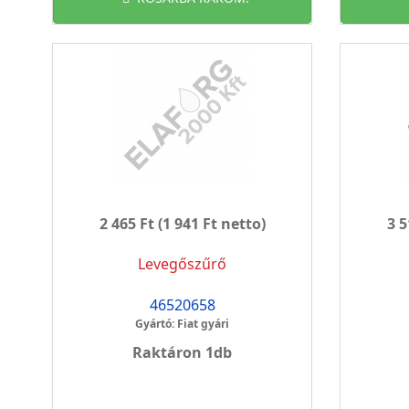
2 465 Ft
(1 941 Ft netto)
3 5
Levegőszűrő
46520658
Gyártó: Fiat gyári
Raktáron 1db