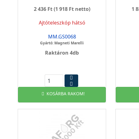
2 436 Ft
(1 918 Ft netto)
1 8
Ajtóteleszkóp hátsó
MM.GS0068
Gyártó: Magneti Marelli
Raktáron 4db
KOSÁRBA RAKOM!