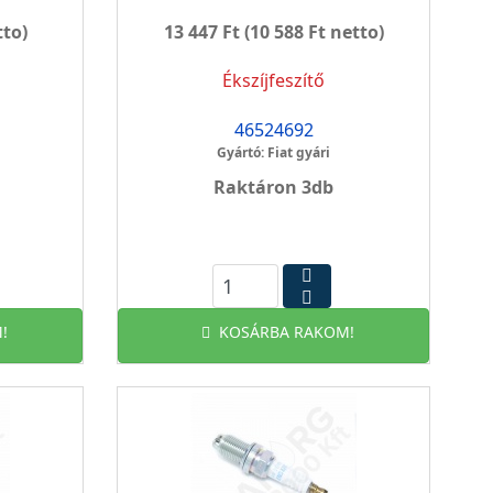
tto)
13 447 Ft
(10 588 Ft netto)
Ékszíjfeszítő
46524692
Gyártó: Fiat gyári
Raktáron 3db
!
KOSÁRBA RAKOM!