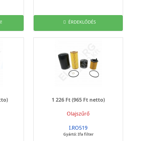
!
ÉRDEKLŐDÉS
tto)
1 226 Ft
(965 Ft netto)
Olajszűrő
I.RO519
Gyártó: Ifa filter