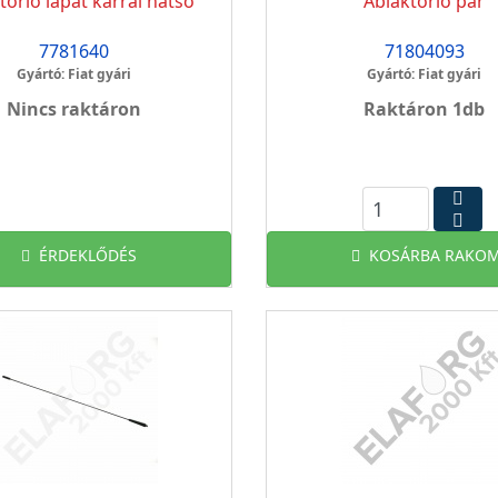
törlő lapát karral hátsó
Ablaktörlő pár
7781640
71804093
Gyártó: Fiat gyári
Gyártó: Fiat gyári
Nincs raktáron
Raktáron 1db
ÉRDEKLŐDÉS
KOSÁRBA RAKOM