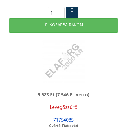
KOSÁRBA RAKOM!
9 583 Ft
(7 546 Ft netto)
Levegőszűrő
71754085
Gyártó: Fiat gyári