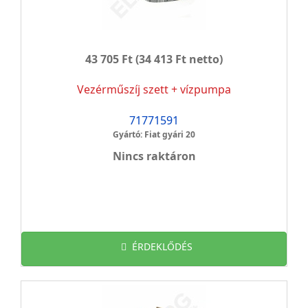
43 705 Ft
(34 413 Ft netto)
Vezérműszíj szett + vízpumpa
71771591
Gyártó: Fiat gyári 20
Nincs raktáron
ÉRDEKLŐDÉS