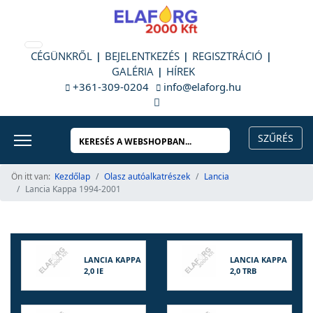
CÉGÜNKRŐL
BEJELENTKEZÉS
REGISZTRÁCIÓ
GALÉRIA
HÍREK
+361-309-0204
info@elaforg.hu
Ön itt van:
Kezdőlap
Olasz autóalkatrészek
Lancia
Lancia Kappa 1994-2001
LANCIA KAPPA
LANCIA KAPPA
2,0 IE
2,0 TRB