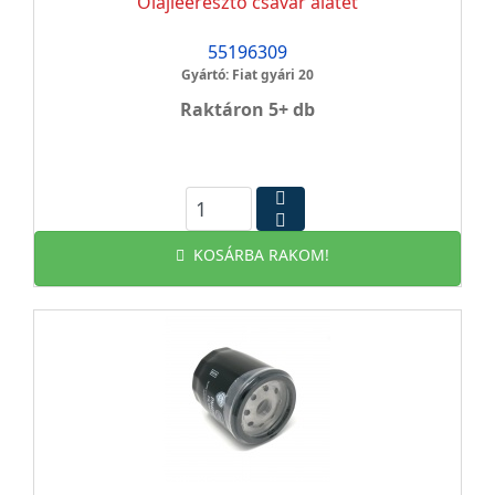
Olajleeresztő csavar alátét
55196309
Gyártó: Fiat gyári 20
Raktáron 5+ db
KOSÁRBA RAKOM!