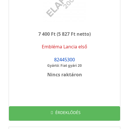
7 400 Ft
(5 827 Ft netto)
Embléma Lancia első
82445300
Gyártó: Fiat gyári 20
Nincs raktáron
ÉRDEKLŐDÉS