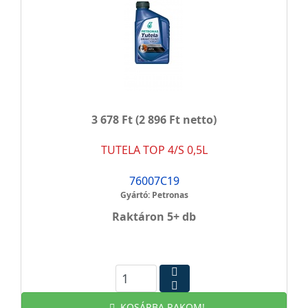
3 678 Ft
(2 896 Ft netto)
TUTELA TOP 4/S 0,5L
76007C19
Gyártó: Petronas
Raktáron 5+ db
KOSÁRBA RAKOM!