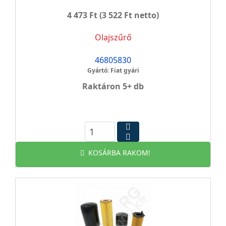
4 473 Ft
(3 522 Ft netto)
Olajszűrő
46805830
Gyártó: Fiat gyári
Raktáron 5+ db
KOSÁRBA RAKOM!