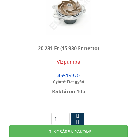
20 231 Ft
(15 930 Ft netto)
Vízpumpa
46515970
Gyártó: Fiat gyári
Raktáron 1db
KOSÁRBA RAKOM!