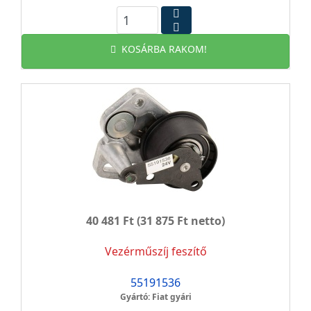
KOSÁRBA RAKOM!
40 481 Ft
(31 875 Ft netto)
Vezérműszíj feszítő
55191536
Gyártó: Fiat gyári