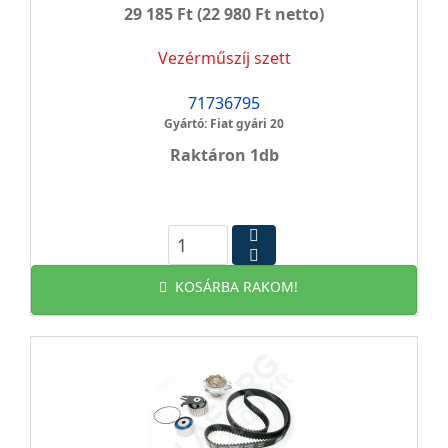
29 185 Ft
(22 980 Ft netto)
Vezérműszíj szett
71736795
Gyártó: Fiat gyári 20
Raktáron 1db
KOSÁRBA RAKOM!