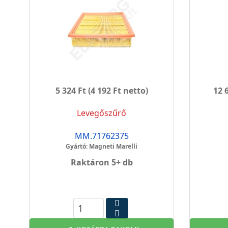
5 324 Ft
(4 192 Ft netto)
12 
Levegőszűrő
MM.71762375
Gyártó: Magneti Marelli
Raktáron 5+ db