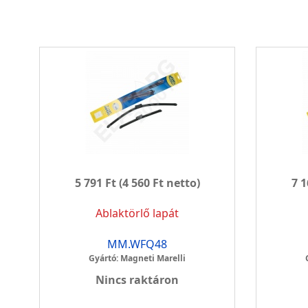
5 791 Ft
(4 560 Ft netto)
7 1
Ablaktörlő lapát
MM.WFQ48
Gyártó: Magneti Marelli
Nincs raktáron