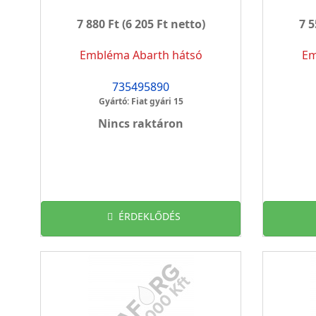
7 880 Ft
(6 205 Ft netto)
7 5
Embléma Abarth hátsó
Em
735495890
Gyártó: Fiat gyári 15
Nincs raktáron
ÉRDEKLŐDÉS