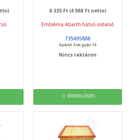
tto)
6 335 Ft
(4 988 Ft netto)
tsó
Embléma Abarth hátsó oldalsó
735495888
Gyártó: Fiat gyári 15
Nincs raktáron
ÉRDEKLŐDÉS