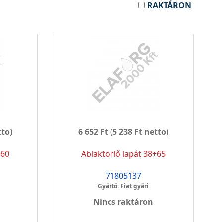
RAKTÁRON
tto)
6 652 Ft
(5 238 Ft netto)
+60
Ablaktörlő lapát 38+65
71805137
Gyártó: Fiat gyári
Nincs raktáron