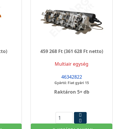
tto)
459 268 Ft
(361 628 Ft netto)
Multiair egység
46342822
Gyártó: Fiat gyári 15
Raktáron 5+ db