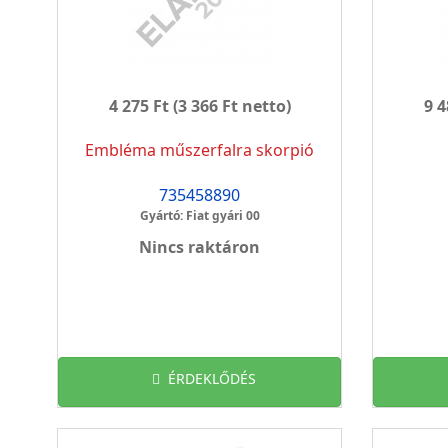
4 275 Ft
(3 366 Ft netto)
9 4
Embléma műszerfalra skorpió
735458890
Gyártó: Fiat gyári 00
Nincs raktáron
ÉRDEKLŐDÉS