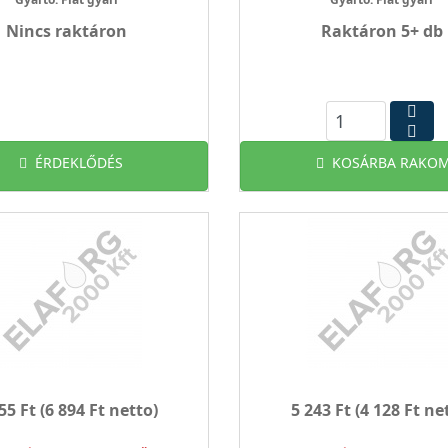
Nincs raktáron
Raktáron 5+ db
ÉRDEKLŐDÉS
KOSÁRBA RAKOM
55 Ft
(6 894 Ft netto)
5 243 Ft
(4 128 Ft ne