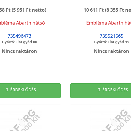
58 Ft
(5 951 Ft netto)
10 611 Ft
(8 355 Ft ne
bléma Abarth hátsó
Embléma Abarth há
735496473
735521565
Gyártó: Fiat gyári 00
Gyártó: Fiat gyári 15
Nincs raktáron
Nincs raktáron
ÉRDEKLŐDÉS
ÉRDEKLŐDÉS