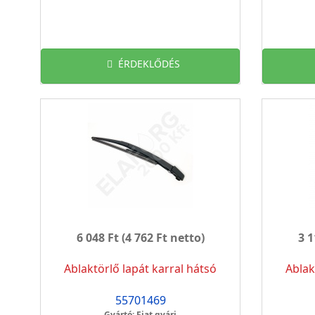
ÉRDEKLŐDÉS
6 048 Ft
(4 762 Ft netto)
3 1
Ablaktörlő lapát karral hátsó
Ablak
55701469
Gyártó: Fiat gyári