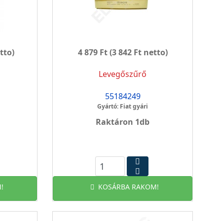
tto)
4 879 Ft
(3 842 Ft netto)
Levegőszűrő
55184249
Gyártó: Fiat gyári
Raktáron 1db
!
KOSÁRBA RAKOM!