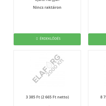
Nincs raktáron
ÉRDEKLŐDÉS
3 385 Ft
(2 665 Ft netto)
8 7