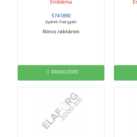
Embléma
E
5741890
Gyártó: Fiat gyári
Nincs raktáron
ÉRDEKLŐDÉS