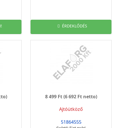
!
ÉRDEKLŐDÉS
tto)
8 499 Ft
(6 692 Ft netto)
Ajtóütköző
51864555
Gyártó: Fiat gyári