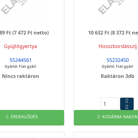
89 Ft
(7 472 Ft netto)
10 632 Ft
(8 372 Ft ne
Gyújtógyertya
Hosszbordásszíj
55244561
55232450
Gyártó: Fiat gyári
Gyártó: Fiat gyári
Nincs raktáron
Raktáron 3db
ÉRDEKLŐDÉS
KOSÁRBA RAKOM