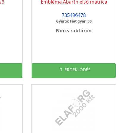
ső
Embléma Abarth első matrica
735496478
Gyártó: Fiat gyári 00
Nincs raktáron
ÉRDEKLŐDÉS