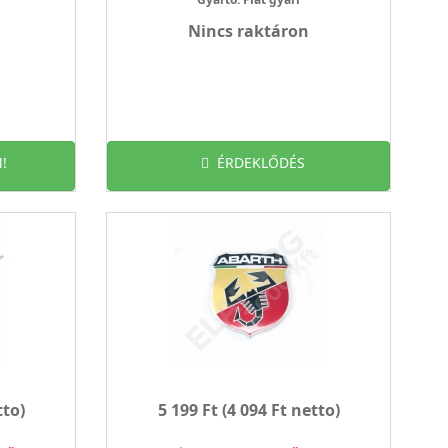
Nincs raktáron
!
ÉRDEKLŐDÉS
tto)
5 199 Ft
(4 094 Ft netto)