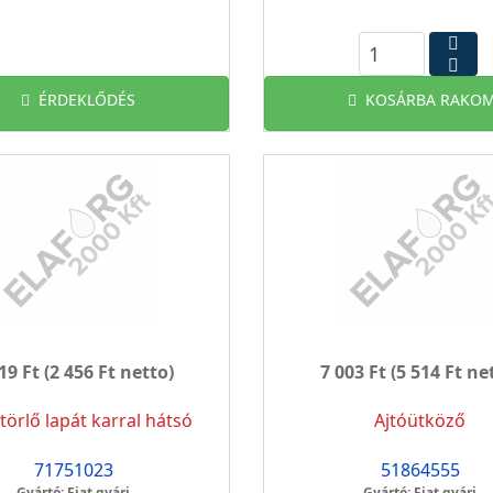
ÉRDEKLŐDÉS
KOSÁRBA RAKOM
19 Ft
(2 456 Ft netto)
7 003 Ft
(5 514 Ft ne
törlő lapát karral hátsó
Ajtóütköző
71751023
51864555
Gyártó: Fiat gyári
Gyártó: Fiat gyári