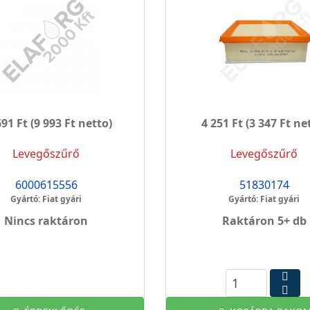
691 Ft
(9 993 Ft netto)
4 251 Ft
(3 347 Ft ne
Levegőszűrő
Levegőszűrő
6000615556
51830174
Gyártó: Fiat gyári
Gyártó: Fiat gyári
Nincs raktáron
Raktáron 5+ db