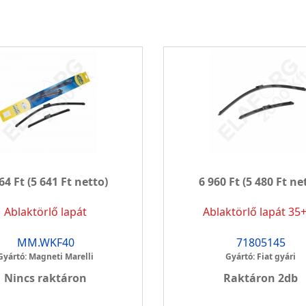
64 Ft
(5 641 Ft netto)
6 960 Ft
(5 480 Ft ne
Ablaktörlő lapát
Ablaktörlő lapát 35
MM.WKF40
71805145
Gyártó: Magneti Marelli
Gyártó: Fiat gyári
Nincs raktáron
Raktáron 2db