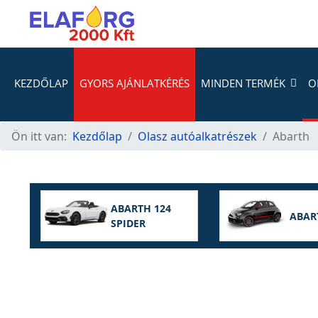
KEZDŐLAP
GYORS AJÁNLATKÉRÉS
MINDEN TERMÉK
O
Ön itt van:
Kezdőlap
Olasz autóalkatrészek
Abarth
ABARTH 124
ABAR
SPIDER