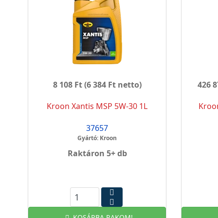
8 108 Ft
(6 384 Ft netto)
426 8
Kroon Xantis MSP 5W-30 1L
Kroo
37657
Gyártó: Kroon
Raktáron 5+ db
KOSÁRBA RAKOM!