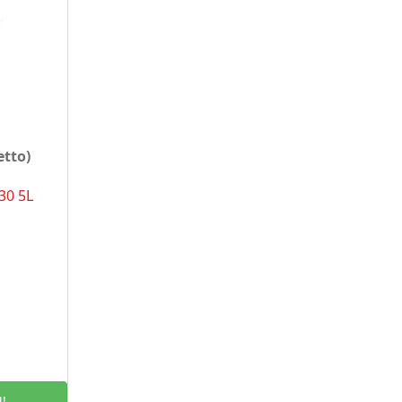
etto)
30 5L
!