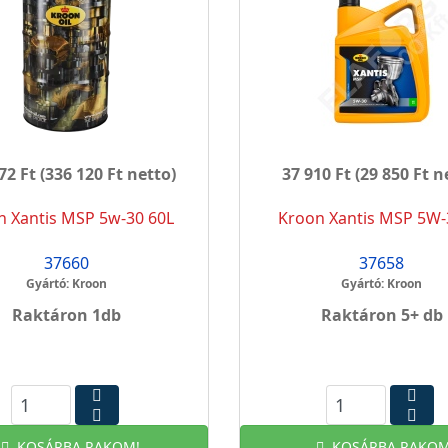
72 Ft
(336 120 Ft netto)
37 910 Ft
(29 850 Ft n
n Xantis MSP 5w-30 60L
Kroon Xantis MSP 5W-
37660
37658
Gyártó: Kroon
Gyártó: Kroon
Raktáron 1db
Raktáron 5+ db
KOSÁRBA RAKOM!
KOSÁRBA RAKOM