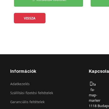
Információk
Kapcsola
Adatkezelés
fa
fa-
Szállítási fizetési feltételek
map-
marker
Garanciális feltételek
1118 Budape