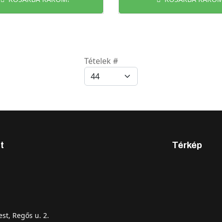
Tételek #
t
Térkép
st, Regős u. 2.