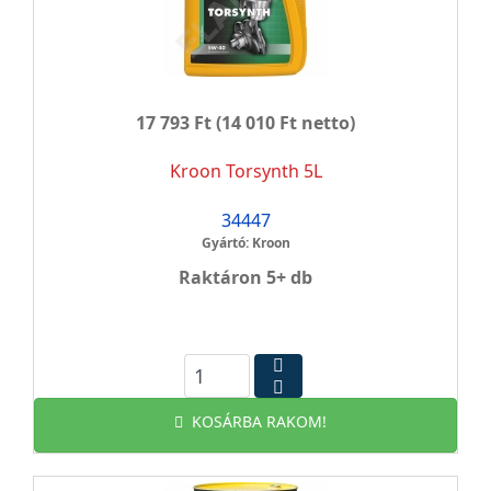
17 793 Ft
(14 010 Ft netto)
Kroon Torsynth 5L
34447
Gyártó: Kroon
Raktáron 5+ db
KOSÁRBA RAKOM!