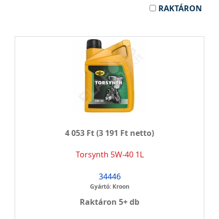
RAKTÁRON
4 053 Ft
(3 191 Ft netto)
Torsynth 5W-40 1L
34446
Gyártó: Kroon
Raktáron 5+ db