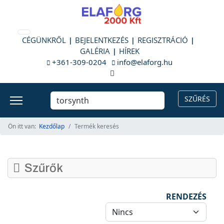
CÉGÜNKRŐL
BEJELENTKEZÉS
REGISZTRÁCIÓ
GALÉRIA
HÍREK
+361-309-0204
info@elaforg.hu
Ön itt van:
Kezdőlap
Termék keresés
Szűrők
RENDEZÉS