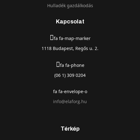
Hulladék gazdálkodás
Kapcsolat
fa fa-map-marker
1118 Budapest, Regős u. 2.
fa fa-phone
(06 1) 309 0204
fa fa-envelope-o
info@elaforg.hu
Térkép