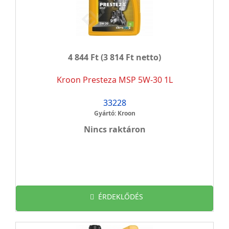
4 844 Ft
(3 814 Ft netto)
Kroon Presteza MSP 5W-30 1L
33228
Gyártó: Kroon
Nincs raktáron
ÉRDEKLŐDÉS