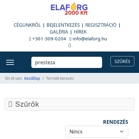
CÉGÜNKRŐL
BEJELENTKEZÉS
REGISZTRÁCIÓ
GALÉRIA
HÍREK
+361-309-0204
info@elaforg.hu
Ön itt van:
Kezdőlap
Termék keresés
Szűrők
RENDEZÉS