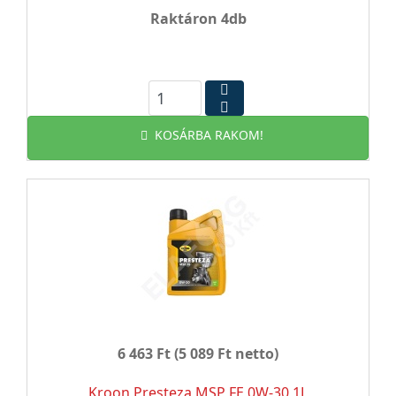
Raktáron 4db
KOSÁRBA RAKOM!
6 463 Ft
(5 089 Ft netto)
Kroon Presteza MSP FE 0W-30 1L