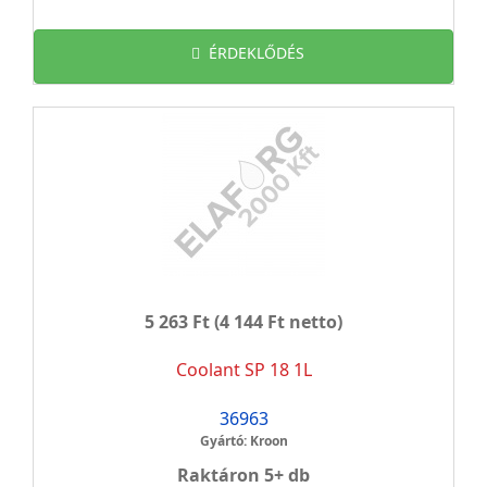
ÉRDEKLŐDÉS
5 263 Ft
(4 144 Ft netto)
Coolant SP 18 1L
36963
Gyártó: Kroon
Raktáron 5+ db