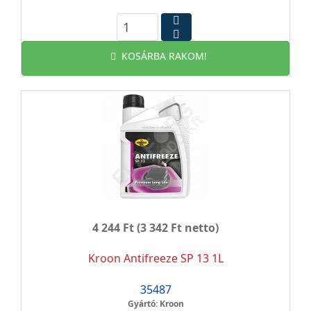
KOSÁRBA RAKOM!
4 244 Ft
(3 342 Ft netto)
Kroon Antifreeze SP 13 1L
35487
Gyártó: Kroon