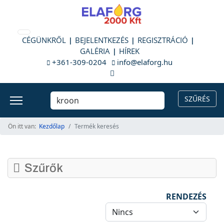
CÉGÜNKRŐL
BEJELENTKEZÉS
REGISZTRÁCIÓ
GALÉRIA
HÍREK
+361-309-0204
info@elaforg.hu
Ön itt van:
Kezdőlap
Termék keresés
Szűrők
RENDEZÉS