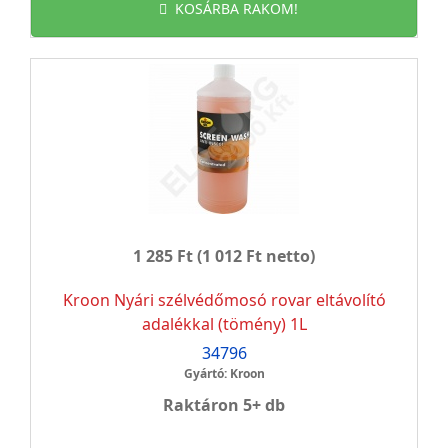
KOSÁRBA RAKOM!
1 285 Ft
(1 012 Ft netto)
Kroon Nyári szélvédőmosó rovar eltávolító
adalékkal (tömény) 1L
34796
Gyártó: Kroon
Raktáron 5+ db