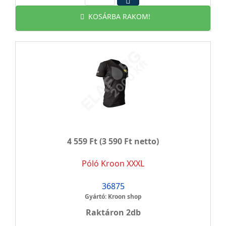
KOSÁRBA RAKOM!
4 559 Ft
(3 590 Ft netto)
Póló Kroon XXXL
36875
Gyártó: Kroon shop
Raktáron 2db