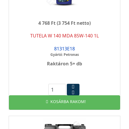
4 768 Ft
(3 754 Ft netto)
TUTELA W 140 MDA 85W-140 1L
81313E18
Gyártó: Petronas
Raktáron 5+ db
KOSÁRBA RAKOM!