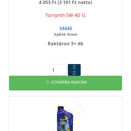
4 053 Ft
(3 191 Ft netto)
Torsynth 5W-40 1L
34446
Gyártó: Kroon
Raktáron 5+ db
KOSÁRBA RAKOM!