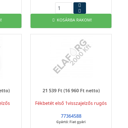
!
KOSÁRBA RAKOM!
etto)
21 539 Ft
(16 960 Ft netto)
elzős
Fékbetét első 1visszajelzős rugós
77364588
Gyártó: Fiat gyári