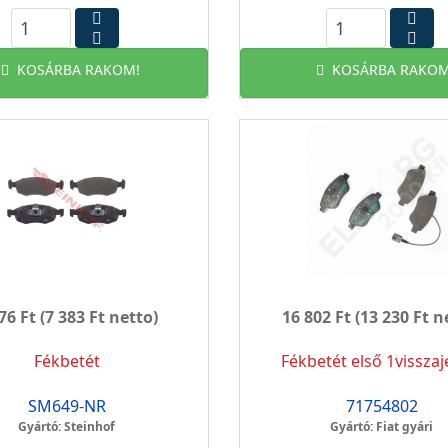
KOSÁRBA RAKOM!
KOSÁRBA RAKOM
76 Ft
(7 383 Ft netto)
16 802 Ft
(13 230 Ft n
Fékbetét
Fékbetét első 1visszaj
SM649-NR
71754802
Gyártó: Steinhof
Gyártó: Fiat gyári