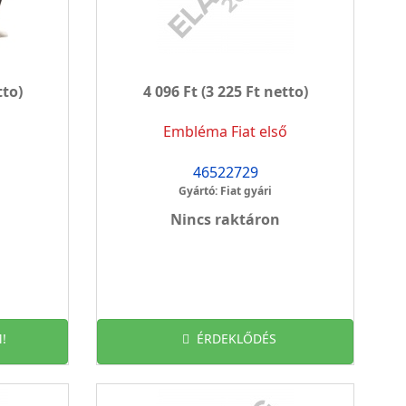
tto)
4 096 Ft
(3 225 Ft netto)
Embléma Fiat első
46522729
Gyártó: Fiat gyári
Nincs raktáron
!
ÉRDEKLŐDÉS