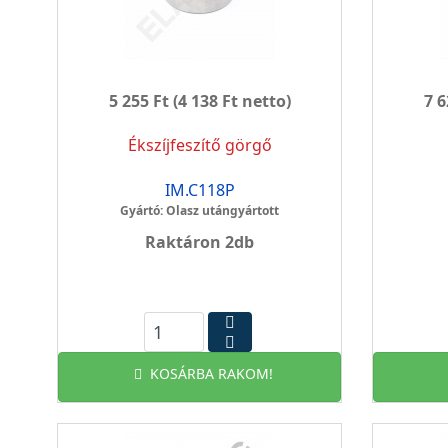
5 255 Ft
(4 138 Ft netto)
7 6
Ékszíjfeszítő görgő
IM.C118P
Gyártó: Olasz utángyártott
Raktáron 2db
KOSÁRBA RAKOM!