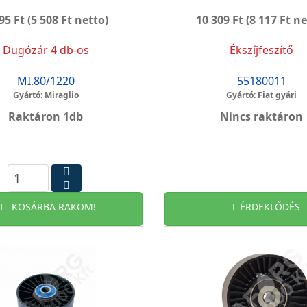
95 Ft
(5 508 Ft netto)
10 309 Ft
(8 117 Ft ne
Dugózár 4 db-os
Ékszíjfeszítő
MI.80/1220
55180011
Gyártó: Miraglio
Gyártó: Fiat gyári
Raktáron 1db
Nincs raktáron
KOSÁRBA RAKOM!
ÉRDEKLŐDÉS