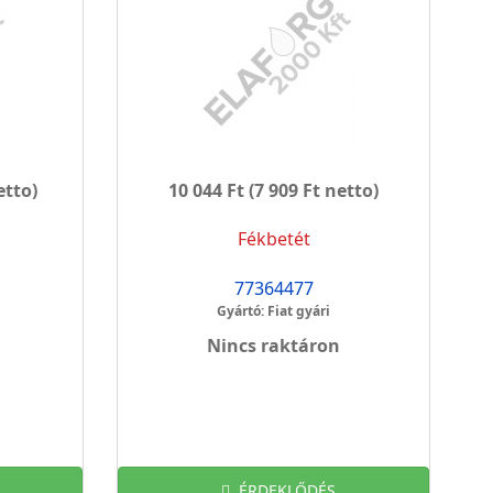
etto)
10 044 Ft
(7 909 Ft netto)
Fékbetét
77364477
Gyártó: Fiat gyári
Nincs raktáron
ÉRDEKLŐDÉS