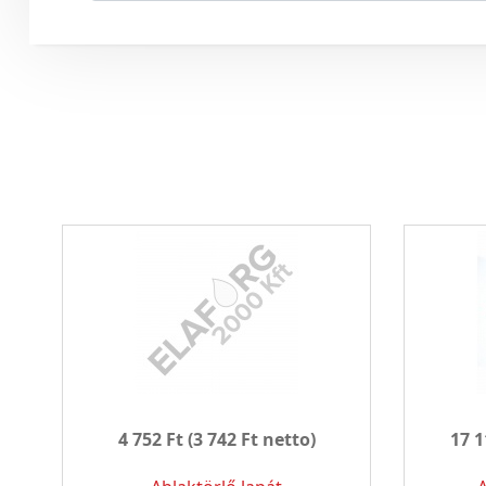
4 752 Ft
(3 742 Ft netto)
17 1