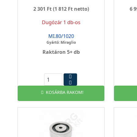
2 301 Ft
(1 812 Ft netto)
6 9
Dugózár 1 db-os
MI.80/1020
Gyártó: Miraglio
Raktáron 5+ db
KOSÁRBA RAKOM!