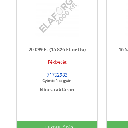
20 099 Ft
(15 826 Ft netto)
16 5
Fékbetét
71752983
Gyártó: Fiat gyári
Nincs raktáron
ÉRDEKLŐDÉS