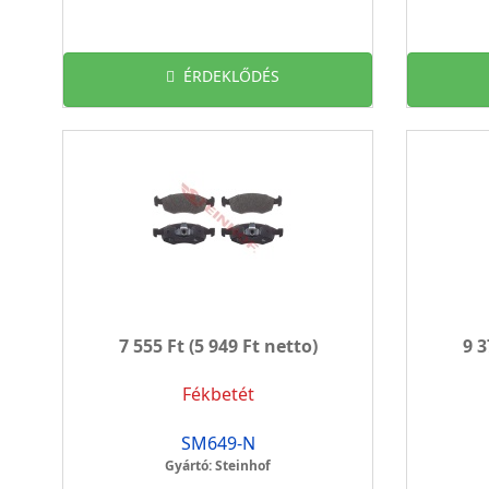
ÉRDEKLŐDÉS
7 555 Ft
(5 949 Ft netto)
9 3
Fékbetét
SM649-N
Gyártó: Steinhof