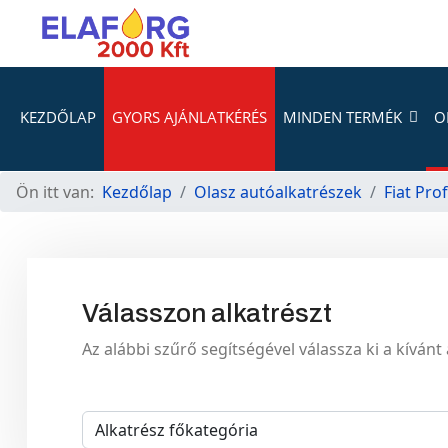
KEZDŐLAP
GYORS AJÁNLATKÉRÉS
MINDEN TERMÉK
O
Ön itt van:
Kezdőlap
Olasz autóalkatrészek
Fiat Pro
Válasszon alkatrészt
Az alábbi szűrő segítségével válassza ki a kívánt 