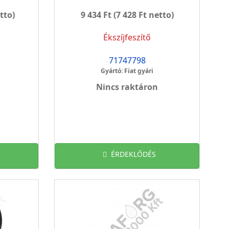
tto)
9 434 Ft
(7 428 Ft netto)
Ékszíjfeszítő
71747798
Gyártó: Fiat gyári
Nincs raktáron
ÉRDEKLŐDÉS