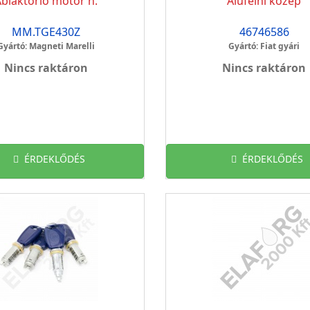
blaktörlő motor h.
Alufelni közép
MM.TGE430Z
46746586
Gyártó: Magneti Marelli
Gyártó: Fiat gyári
Nincs raktáron
Nincs raktáron
ÉRDEKLŐDÉS
ÉRDEKLŐDÉS