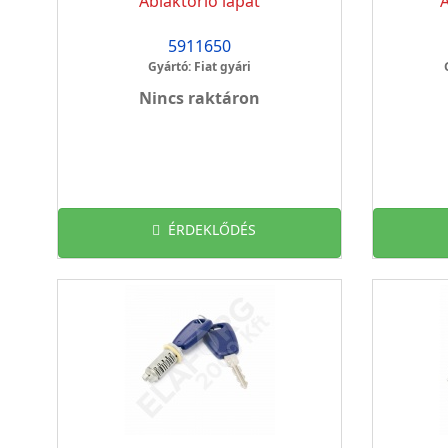
Ablaktörlő lapát
A
5911650
Gyártó: Fiat gyári
Nincs raktáron
ÉRDEKLŐDÉS