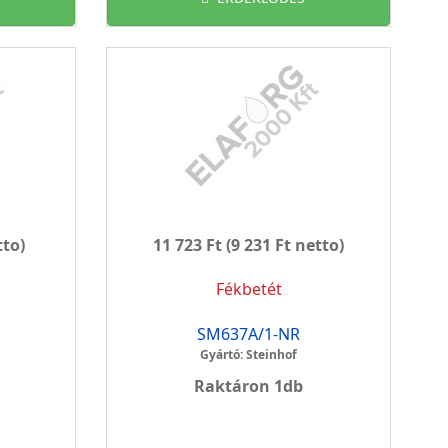
tto)
11 723 Ft
(9 231 Ft netto)
Fékbetét
SM637A/1-NR
Gyártó: Steinhof
Raktáron 1db