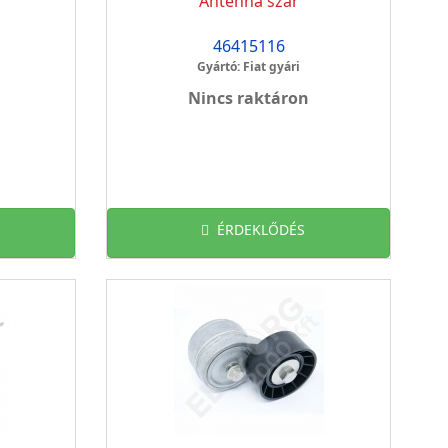
Antenna szár
46415116
Gyártó: Fiat gyári
Nincs raktáron
ÉRDEKLŐDÉS