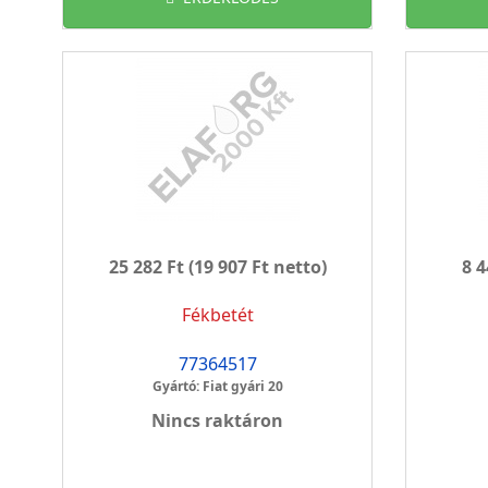
25 282 Ft
(19 907 Ft netto)
8 4
Fékbetét
77364517
Gyártó: Fiat gyári 20
Nincs raktáron