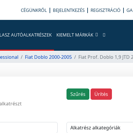
CÉGÜNKRŐL
BEJELENTKEZÉS
REGISZTRÁCIÓ
GA
LASZ AUTÓALKATRÉSZEK
KIEMELT MÁRKÁK
fessional
Fiat Doblo 2000-2005
Fiat Prof. Doblo 1,9 JTD
Szűrés
Ürítés
alkatrészt